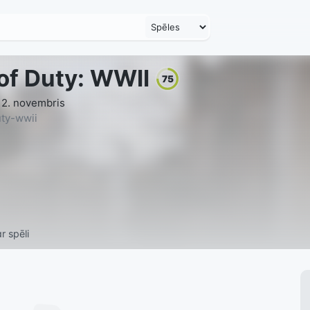
 of Duty: WWII
75
 2. novembris
uty-wwii
r spēli