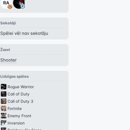
RA
Sekotāji
Spēlei vēl nav sekotāju
Žanri
Shooter
Līdzīgas spēles
Rogue Warrior
Call of Duty
Call of Duty 3
Fortnite
Enemy Front
Inversion