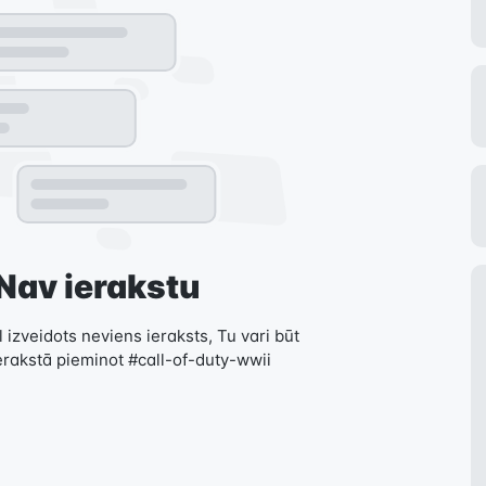
Nav ierakstu
 izveidots neviens ieraksts, Tu vari būt
erakstā pieminot #call-of-duty-wwii