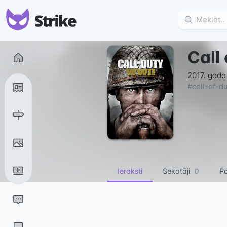
Call
2017. gada
#
call-of-d
Ieraksti
Sekotāji
0
Pa