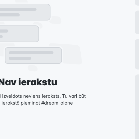
Nav ierakstu
 izveidots neviens ieraksts, Tu vari būt
, ierakstā pieminot #dream-alone