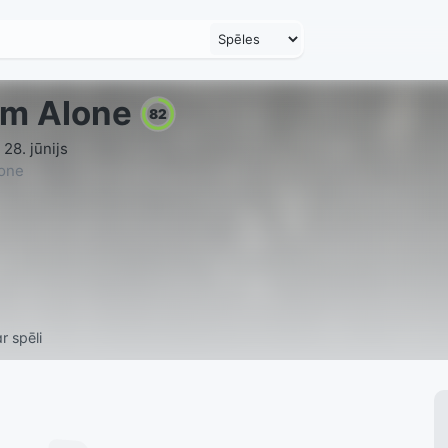
m Alone
82
28. jūnijs
one
r spēli