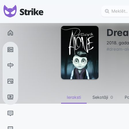
Drea
2018. gada 
#
dream-al
Ieraksti
Sekotāji
0
Pa