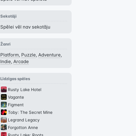
Sekotāji
Spēlei vēl nav sekotāju
Žanri
Platform
,
Puzzle
,
Adventure
,
Indie
,
Arcade
Līdzīgas spēles
Rusty Lake Hotel
Vagante
Figment
Toby: The Secret Mine
Legrand Legacy
Forgotton Anne
Rusty Lake: Roots