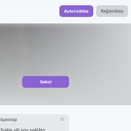
Autorizēties
Reģistrēties
Sekot
Spēlētāji
Spēle vēl nav spēlēta