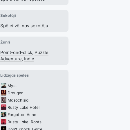
Sekotāji
Spēlei vēl nav sekotāju
Žanri
Point-and-click
,
Puzzle
,
Adventure
,
Indie
Līdzīgas spēles
Myst
Draugen
Masochisia
Rusty Lake Hotel
Forgotton Anne
Rusty Lake: Roots
Don't Knock Twice