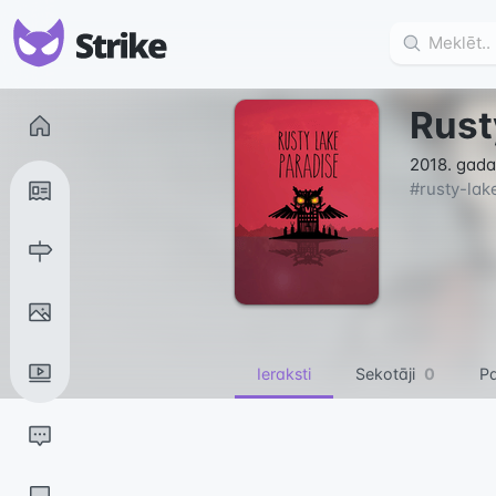
Rust
2018. gada 
#
rusty-lak
Ieraksti
Sekotāji
0
Pa