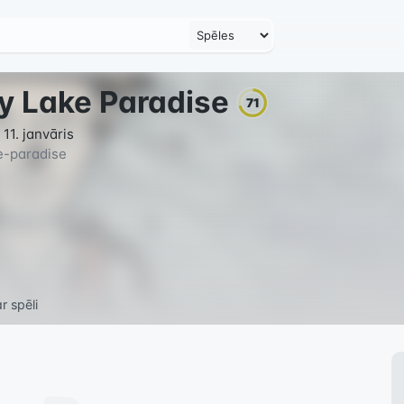
y Lake Paradise
71
11. janvāris
e-paradise
r spēli