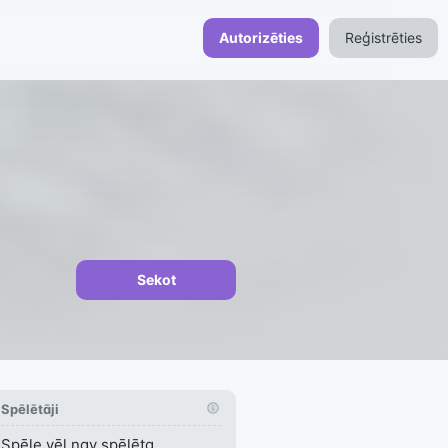
Autorizēties
Reģistrēties
Sekot
Spēlētāji
Spēle vēl nav spēlēta