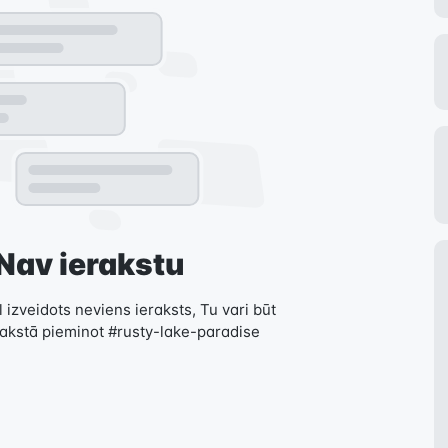
Nav ierakstu
 izveidots neviens ieraksts, Tu vari būt
rakstā pieminot #rusty-lake-paradise