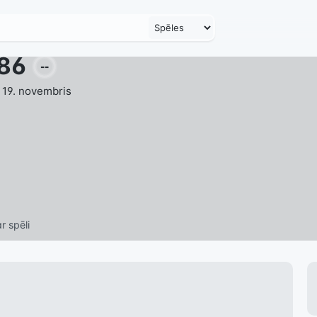
t86
--
 19. novembris
r spēli