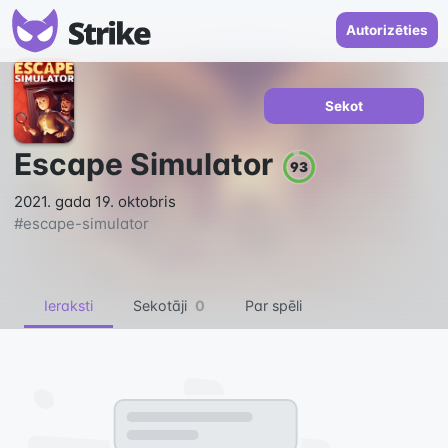
Autorizēties
Sekot
Escape Simulator
93
2021. gada 19. oktobris
#
escape-simulator
Ieraksti
Sekotāji
0
Par spēli