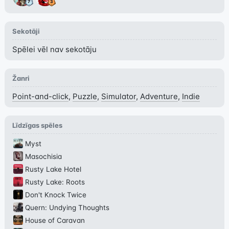
Sekotāji
Spēlei vēl nav sekotāju
Žanri
Point-and-click
,
Puzzle
,
Simulator
,
Adventure
,
Indie
Līdzīgas spēles
Myst
Masochisia
Rusty Lake Hotel
Rusty Lake: Roots
Don't Knock Twice
Quern: Undying Thoughts
House of Caravan