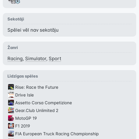
Sekotāji
Spēlei vēl nav sekotāju
Žanri
Racing
,
Simulator
,
Sport
Līdzīgas spēles
Rise: Race the Future
Drive Isle
Assetto Corsa Competizione
Gear.Club Unlimited 2
MotoGP 19
F1 2019
FIA European Truck Racing Championship