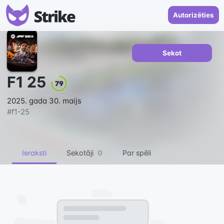
Autorizēties
Sekot
F1 25
79
2025. gada 30. maijs
#
f1-25
Ieraksti
Sekotāji
0
Par spēli