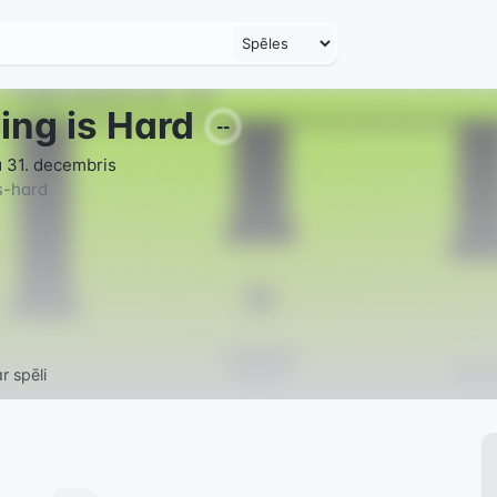
ping is Hard
--
 31. decembris
is-hard
r spēli