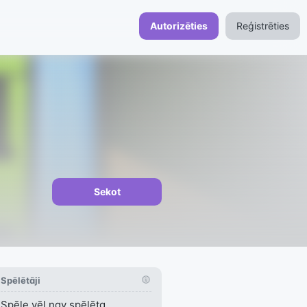
Autorizēties
Reģistrēties
Sekot
Spēlētāji
Spēle vēl nav spēlēta