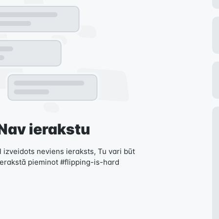
Nav ierakstu
 izveidots neviens ieraksts, Tu vari būt
ierakstā pieminot #flipping-is-hard