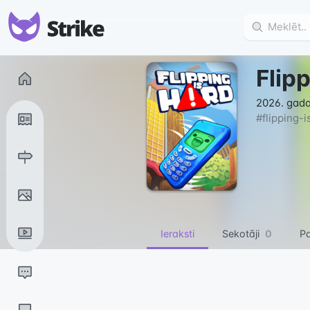
Flip
2026. gada
#
flipping-
Ieraksti
Sekotāji
0
Pa