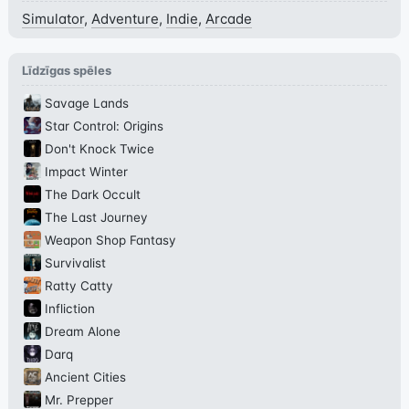
Simulator
,
Adventure
,
Indie
,
Arcade
Līdzīgas spēles
Savage Lands
Star Control: Origins
Don't Knock Twice
Impact Winter
The Dark Occult
The Last Journey
Weapon Shop Fantasy
Survivalist
Ratty Catty
Infliction
Dream Alone
Darq
Ancient Cities
Mr. Prepper