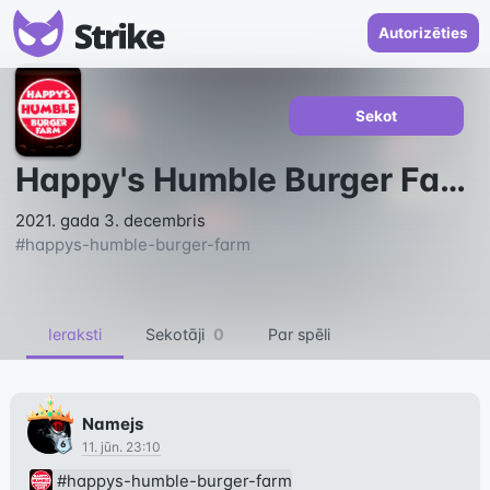
Autorizēties
Sekot
Happy's Humble Burger Farm
2021. gada 3. decembris
#
happys-humble-burger-farm
Ieraksti
Sekotāji
0
Par spēli
Namejs
11. jūn. 23:10
#happys-humble-burger-farm