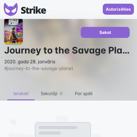
Autorizēties
Sekot
Journey to the Savage Planet
2020. gada 28. janvāris
#
journey-to-the-savage-planet
Ieraksti
Sekotāji
0
Par spēli