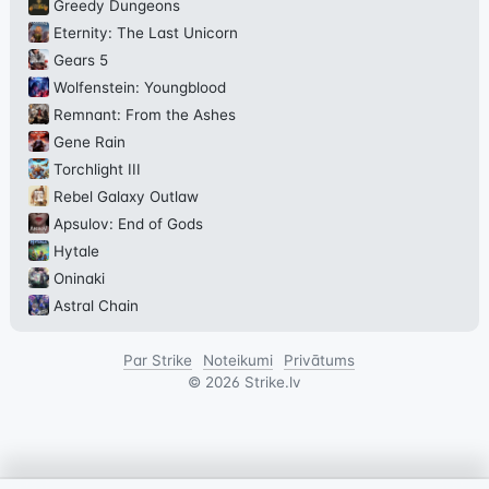
Greedy Dungeons
Eternity: The Last Unicorn
Gears 5
Wolfenstein: Youngblood
Remnant: From the Ashes
Gene Rain
Torchlight III
Rebel Galaxy Outlaw
Apsulov: End of Gods
Hytale
Oninaki
Astral Chain
Par Strike
Noteikumi
Privātums
©
2026
Strike.lv