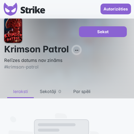
Autorizēties
Sekot
Krimson Patrol
--
Relīzes datums nav zināms
#
krimson-patrol
Ieraksti
Sekotāji
0
Par spēli