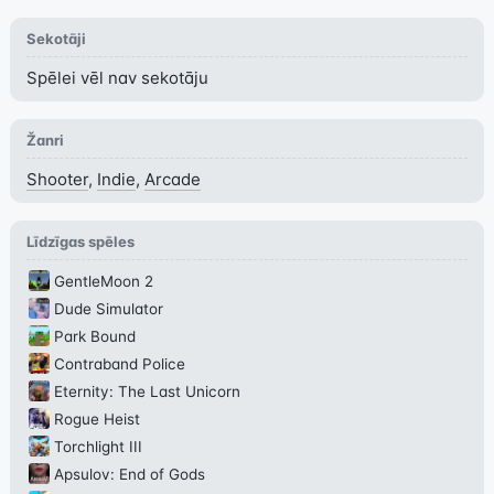
Sekotāji
Spēlei vēl nav sekotāju
Žanri
Shooter
,
Indie
,
Arcade
Līdzīgas spēles
GentleMoon 2
Dude Simulator
Park Bound
Contraband Police
Eternity: The Last Unicorn
Rogue Heist
Torchlight III
Apsulov: End of Gods