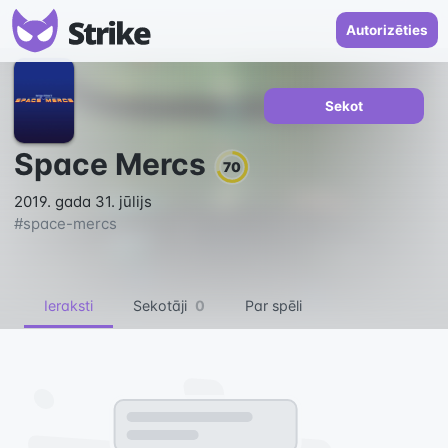
Autorizēties
Sekot
Space Mercs
70
2019. gada 31. jūlijs
#
space-mercs
Ieraksti
Sekotāji
0
Par spēli