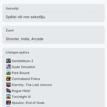
Sekotāji
Spēlei vēl nav sekotāju
Žanri
Shooter
,
Indie
,
Arcade
Līdzīgas spēles
GentleMoon 2
Dude Simulator
Park Bound
Contraband Police
Eternity: The Last Unicorn
Rogue Heist
Torchlight III
Apsulov: End of Gods