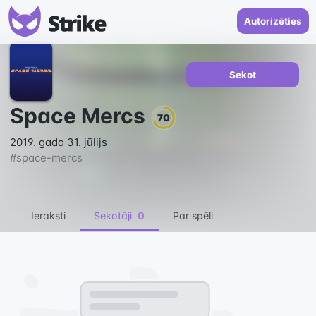
Autorizēties
Sekot
Space Mercs
70
2019. gada 31. jūlijs
#
space-mercs
Ieraksti
Sekotāji
0
Par spēli