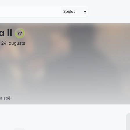
 II
77
 24. augusts
r spēli