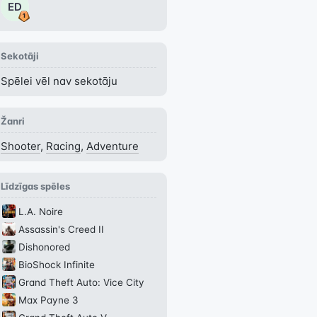
ED
Sekotāji
Spēlei vēl nav sekotāju
Žanri
Shooter
,
Racing
,
Adventure
Līdzīgas spēles
L.A. Noire
Assassin's Creed II
Dishonored
BioShock Infinite
Grand Theft Auto: Vice City
Max Payne 3