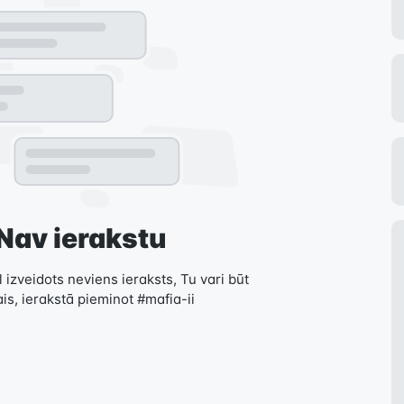
Nav ierakstu
 izveidots neviens ieraksts, Tu vari būt
is, ierakstā pieminot #mafia-ii