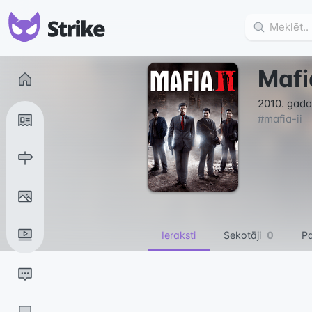
Mafia
2010. gada
#
mafia-ii
Ieraksti
Sekotāji
0
Pa