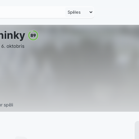
hinky
89
 6. oktobris
r spēli