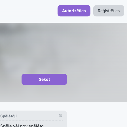
Autorizēties
Reģistrēties
Sekot
Spēlētāji
Spēle vēl nav spēlēta