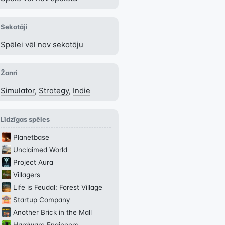
Sekotāji
Spēlei vēl nav sekotāju
Žanri
Simulator
,
Strategy
,
Indie
Līdzīgas spēles
Planetbase
Unclaimed World
Project Aura
Villagers
Life is Feudal: Forest Village
Startup Company
Another Brick in the Mall