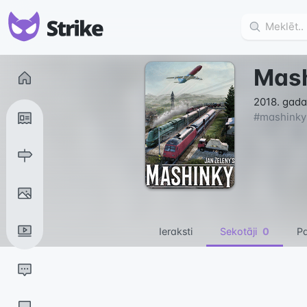
Mas
2018. gada
#
mashinky
Ieraksti
Sekotāji
0
Pa