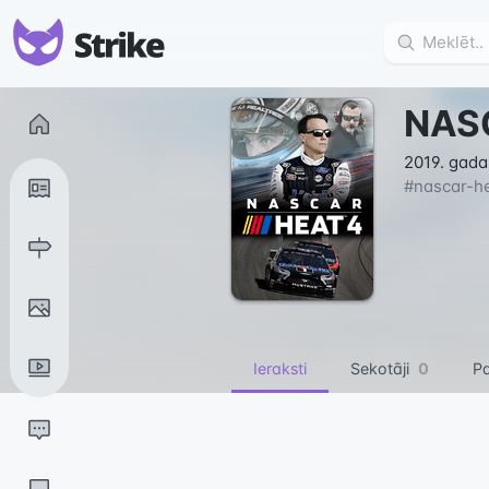
NAS
2019. gada
#
nascar-h
Ieraksti
Sekotāji
0
Pa