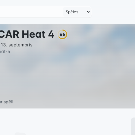
CAR Heat 4
66
 13. septembris
eat-4
r spēli