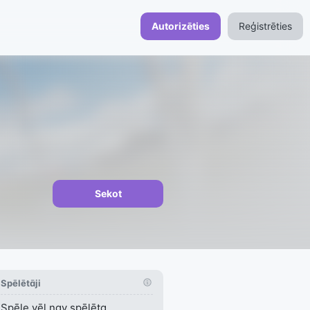
Autorizēties
Reģistrēties
Sekot
Spēlētāji
Spēle vēl nav spēlēta