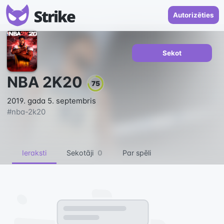
Autorizēties
Sekot
NBA 2K20
75
2019. gada 5. septembris
#
nba-2k20
Ieraksti
Sekotāji
0
Par spēli