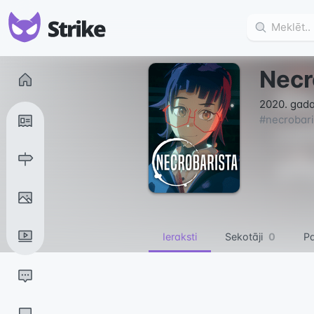
Necr
2020. gada 
#
necrobari
Ieraksti
Sekotāji
0
Pa