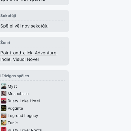
Sekotāji
Spēlei vēl nav sekotāju
Žanri
Point-and-click
,
Adventure
,
Indie
,
Visual Novel
Līdzīgas spēles
Myst
Masochisia
Rusty Lake Hotel
Vagante
Legrand Legacy
Tunic
Rusty Lake: Roots