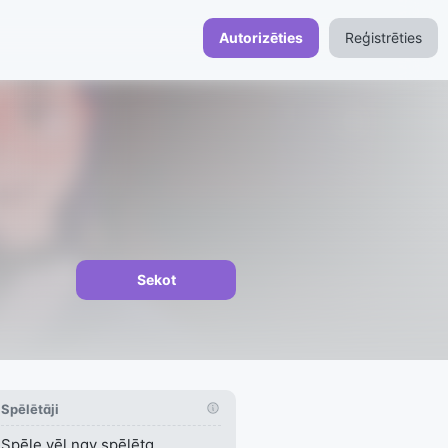
Autorizēties
Reģistrēties
Sekot
Spēlētāji
Spēle vēl nav spēlēta