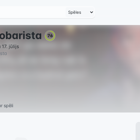
obarista
76
17. jūlijs
sta
r spēli