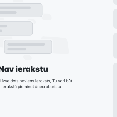
Nav ierakstu
 izveidots neviens ieraksts, Tu vari būt
, ierakstā pieminot #necrobarista