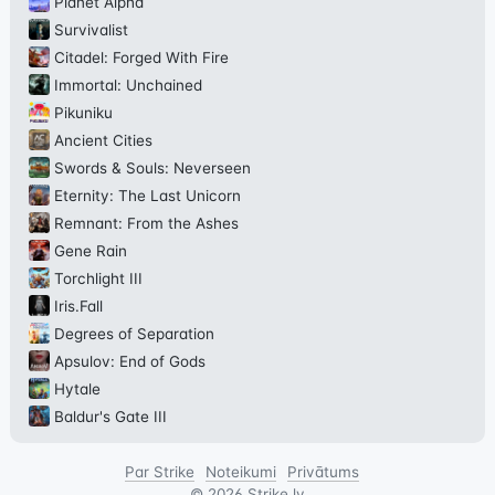
Planet Alpha
Survivalist
Citadel: Forged With Fire
Immortal: Unchained
Pikuniku
Ancient Cities
Swords & Souls: Neverseen
Eternity: The Last Unicorn
Remnant: From the Ashes
Gene Rain
Torchlight III
Iris.Fall
Degrees of Separation
Apsulov: End of Gods
Hytale
Baldur's Gate III
Par Strike
Noteikumi
Privātums
©
2026
Strike.lv