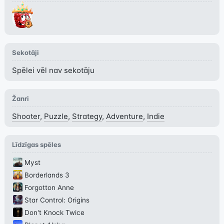
Sekotāji
Spēlei vēl nav sekotāju
Žanri
Shooter
,
Puzzle
,
Strategy
,
Adventure
,
Indie
Līdzīgas spēles
Myst
Borderlands 3
Forgotton Anne
Star Control: Origins
Don't Knock Twice