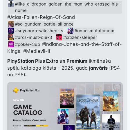
#like-a-dragon-gaiden-the-man-who-erased-his-
name
#Atlas-Fallen-Reign-Of-Sand
#sd-gundam-battle-alliance
#sayonara-wild-hearts
#anno-mutationem
#orcs-must-die-3
#citizen-sleeper
#Indiana-Jones-and-the-Staff-of-
#poker-club
Kings
#Medievil-II
PlayStation Plus Extra un Premium
 ikmēneša 
spēļu kataloga klāsts - 2025. gada 
janvāris
 (PS4 
un PS5):