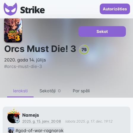
Autorizēties
Sekot
Orcs Must Die! 3
75
2020. gada 14. jūlijs
#
orcs-must-die-3
Ieraksti
Sekotāji
0
Par spēli
Namejs
2025. g. 15. janv. 20:08
labots
2025. g. 17. dec. 19:12
#god-of-war-ragnarok