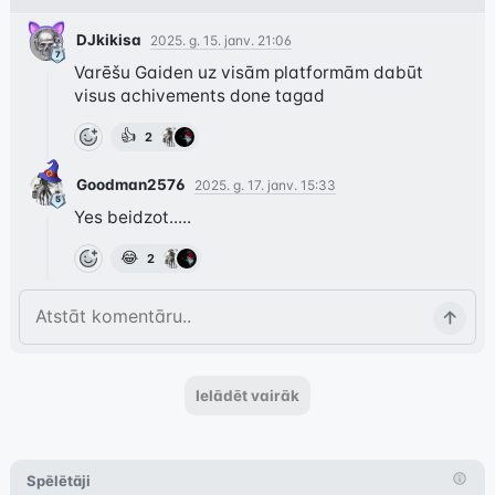
DJkikisa
2025. g. 15. janv. 21:06
Varēšu Gaiden uz visām platformām dabūt 
visus achivements done tagad
👍
2
Goodman2576
2025. g. 17. janv. 15:33
Yes beidzot.....
😂
2
Ielādēt vairāk
Spēlētāji