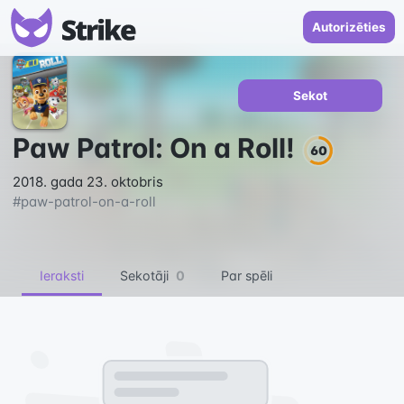
Autorizēties
Sekot
Paw Patrol: On a Roll!
60
2018. gada 23. oktobris
#
paw-patrol-on-a-roll
Ieraksti
Sekotāji
0
Par spēli