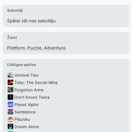
Sekotāji
Spēlei vēl nav sekotāju
Žanri
Platform
,
Puzzle
,
Adventure
Līdzīgas spēles
Unravel Two
Toby: The Secret Mine
Forgotton Anne
Don't Knock Twice
Planet Alpha
Semblance
Pikuniku
Dream Alone