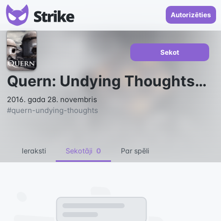
Autorizēties
Sekot
Quern: Undying Thoughts
81
2016. gada 28. novembris
#
quern-undying-thoughts
Ieraksti
Sekotāji
0
Par spēli