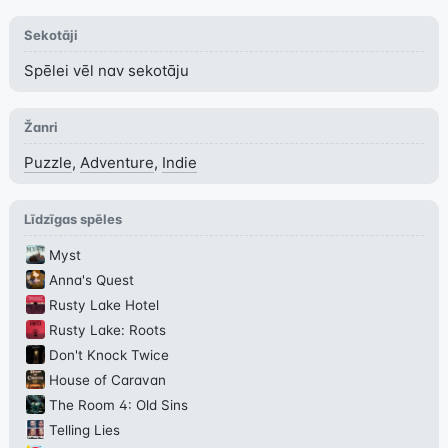
Sekotāji
Spēlei vēl nav sekotāju
Žanri
Puzzle
,
Adventure
,
Indie
Līdzīgas spēles
Myst
Anna's Quest
Rusty Lake Hotel
Rusty Lake: Roots
Don't Knock Twice
House of Caravan
The Room 4: Old Sins
Telling Lies