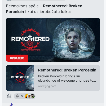
Bezmaksas spēle - 
Remothered: Broken 
Porcelain
 tikai uz ierobežotu laiku:
Remothered: Broken Porcelain
Broken Porcelain brings an 
abundance of welcome changes to 
the series, introducing new ga
www.gog.com
👍
3