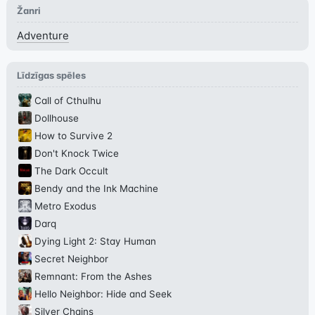
Žanri
Adventure
Līdzīgas spēles
Call of Cthulhu
Dollhouse
How to Survive 2
Don't Knock Twice
The Dark Occult
Bendy and the Ink Machine
Metro Exodus
Darq
Dying Light 2: Stay Human
Secret Neighbor
Remnant: From the Ashes
Hello Neighbor: Hide and Seek
Silver Chains