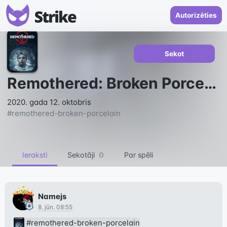
Autorizēties
Sekot
Remothered: Broken Porcelain
2020. gada 12. oktobris
#
remothered-broken-porcelain
Ieraksti
Sekotāji
0
Par spēli
Namejs
8. jūn. 08:55
#remothered-broken-porcelain