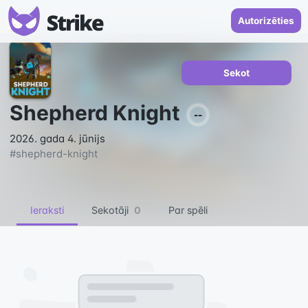
Autorizēties
Sekot
Shepherd Knight
--
2026. gada 4. jūnijs
#
shepherd-knight
Ieraksti
Sekotāji
0
Par spēli