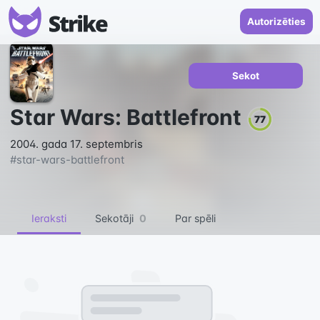
Autorizēties
Sekot
Star Wars: Battlefront
77
2004. gada 17. septembris
#
star-wars-battlefront
Ieraksti
Sekotāji
0
Par spēli