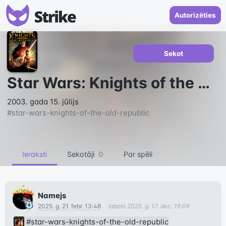
Autorizēties
Sekot
Star Wars: Knights of the Old Republic
2003. gada 15. jūlijs
#
star-wars-knights-of-the-old-republic
Ieraksti
Sekotāji
0
Par spēli
Namejs
2025. g. 21. febr. 13:48
labots
2025. g. 17. dec. 19:09
#star-wars-knights-of-the-old-republic