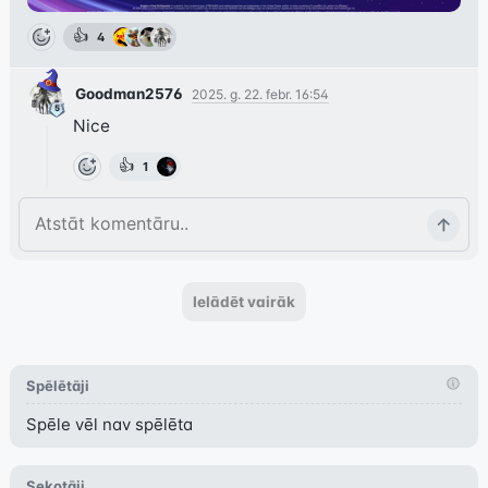
👍
4
Goodman2576
2025. g. 22. febr. 16:54
Nice
👍
1
Ielādēt vairāk
Spēlētāji
Spēle vēl nav spēlēta
Sekotāji