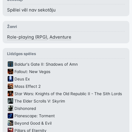
Spēlei vēl nav sekotāju
Žanri
Role-playing (RPG)
,
Adventure
Līdzīgas spēles
Baldur's Gate II: Shadows of Amn
Fallout: New Vegas
Deus Ex
Mass Effect 2
Star Wars: Knights of the Old Republic II - The Sith Lords
The Elder Scrolls V: Skyrim
Dishonored
Planescape: Torment
Beyond Good & Evil
Pillars of Eternity