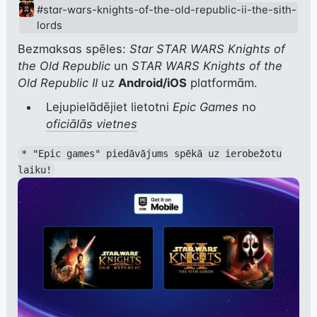
#star-wars-knights-of-the-old-republic-ii-the-sith-
lords
Bezmaksas spēles: 
Star STAR WARS Knights of 
the Old Republic
 un 
STAR WARS Knights of the 
Old Republic II
 uz 
Android/iOS
 platformām.
Lejupielādējiet lietotni
Epic Games
no
oficiālās vietnes
* "Epic games" piedāvājums spēkā uz ierobežotu
laiku!