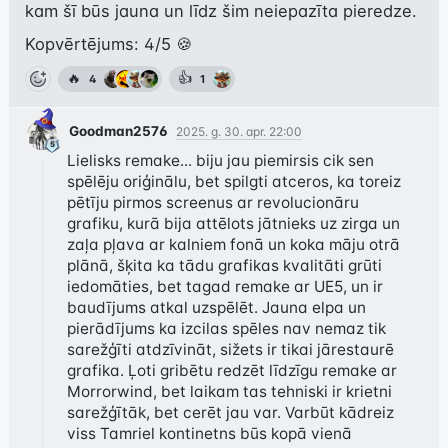
kam šī būs jauna un līdz šim neiepazīta pieredze.
Kopvērtējums: 4/5 🍪
🔥
👍
4
1
Goodman2576
2025. g. 30. apr. 22:00
Lielisks remake... biju jau piemirsis cik sen 
spēlēju oriģinālu, bet spilgti atceros, ka toreiz 
pētīju pirmos screenus ar revolucionāru 
grafiku, kurā bija attēlots jātnieks uz zirga un 
zaļa pļava ar kalniem fonā un koka māju otrā 
plānā, šķita ka tādu grafikas kvalitāti grūti 
iedomāties, bet tagad remake ar UE5, un ir 
baudījums atkal uzspēlēt. Jauna elpa un 
pierādījums ka izcilas spēles nav nemaz tik 
sarežģīti atdzīvināt, sižets ir tikai jārestaurē 
grafika. Ļoti gribētu redzēt līdzīgu remake ar 
Morrorwind, bet laikam tas tehniski ir krietni 
sarežģītāk, bet cerēt jau var. Varbūt kādreiz 
viss Tamriel kontinetns būs kopā vienā 