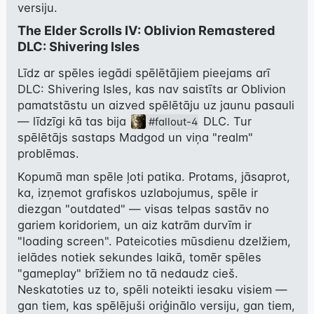
versiju.
The Elder Scrolls IV: Oblivion Remastered
DLC: Shivering Isles
Līdz ar spēles iegādi spēlētājiem pieejams arī 
DLC: Shivering Isles, kas nav saistīts ar Oblivion 
pamatstāstu un aizved spēlētāju uz jaunu pasauli 
— līdzīgi kā tas bija 
 DLC. Tur 
#fallout-4
spēlētājs sastaps Madgod un viņa "realm" 
problēmas.
Kopumā man spēle ļoti patika. Protams, jāsaprot, 
ka, izņemot grafiskos uzlabojumus, spēle ir 
diezgan "outdated" — visas telpas sastāv no 
gariem koridoriem, un aiz katrām durvīm ir 
"loading screen". Pateicoties mūsdienu dzelžiem, 
ielādes notiek sekundes laikā, tomēr spēles 
"gameplay" brīžiem no tā nedaudz cieš. 
Neskatoties uz to, spēli noteikti iesaku visiem — 
gan tiem, kas spēlējuši oriģinālo versiju, gan tiem, 