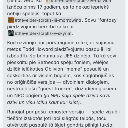
Ņemot vērā, ka 
#the-elder-scrolls-iv-oblivion
iznāca pirms 19 gadiem, es to nekad iepriekš 
nebiju spēlējis, tāpat kā 
. Savu "fantasy" 
#the-elder-scrolls-iii-morrowind
piedzīvojumu bērnībā sāku ar 
.
#the-elder-scrolls-v-skyrim
Kad uzzināju par pārsteiguma relīzi, ar sajūsmu 
metos Todd Howard piedzīvojumu pasaulē, lai 
izbaudītu šo brīnumu uz UE5 dzinēja. Tā kā sevi 
pieskaitu pie Bethesda spēļu faniem, vēlējos 
dziļāk ielūkoties Oblivion "meme" pasaulē un 
saskarties ar visiem bagiem, kas saglabājušies 
no oriģinālās versijas — dīvainiem dialogiem, 
nestrādājošu "quest tracker", dažādiem gļukiem 
un NPC bagiem 
(jo NPC šajā spēlē dzīvo savu 
dzīvi un visu laiku kaut kur klīst)
.
Runājot par pašu remaster versiju — spēle vizuāli 
tiešām izskatās ļoti labi slēgtās telpās, taču 
atvērtajā pasaulē tā šķiet gandrīz pilnīgi tukša. 