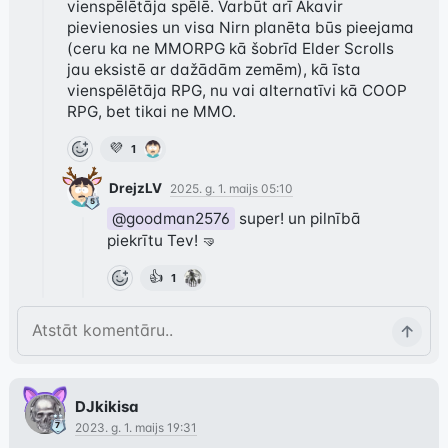
vienspēlētāja spēlē. Varbūt arī Akavir 
pievienosies un visa Nirn planēta būs pieejama 
(ceru ka ne MMORPG kā šobrīd Elder Scrolls 
jau eksistē ar dažādām zemēm), kā īsta 
vienspēlētāja RPG, nu vai alternatīvi kā COOP 
RPG, bet tikai ne MMO.
💜
1
DrejzLV
2025. g. 1. maijs 05:10
@goodman2576
 super! un pilnībā 
piekrītu Tev! 🤜
👍
1
DJkikisa
2023. g. 1. maijs 19:31