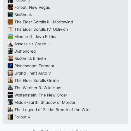
Fallout: New Vegas
BioShock
The Elder Scrolls III: Morrowind
The Elder Scrolls IV: Oblivion
Minecraft: Java Edition
Assassin's Creed II
Dishonored
BioShock Infinite
Planescape: Torment
Grand Theft Auto V
The Elder Scrolls Online
The Witcher 3: Wild Hunt
Wolfenstein: The New Order
Middle-earth: Shadow of Mordor
The Legend of Zelda: Breath of the Wild
Fallout 4