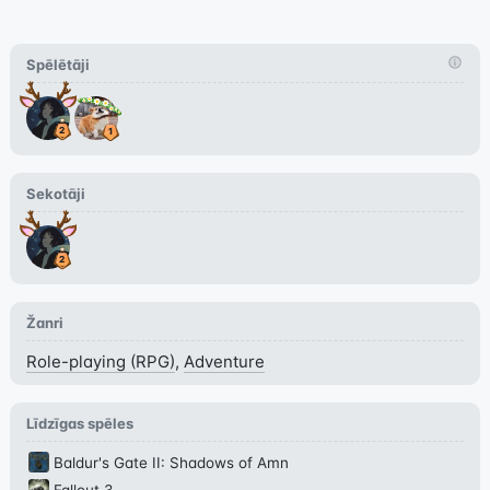
Spēlētāji
Sekotāji
Žanri
Role-playing (RPG)
,
Adventure
Līdzīgas spēles
Baldur's Gate II: Shadows of Amn
Fallout 3