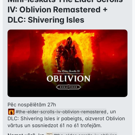
IV: Oblivion Remastered +
DLC: Shivering Isles
Pēc nospēlētām 27h 
, un 
#the-elder-scrolls-iv-oblivion-remastered
DLC: Shivering Isles ir pabeigts, aizverot Oblivion 
vārtus un sasniedzot 61 no 61 trofejām.