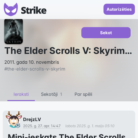
Autorizēties
Sekot
The Elder Scrolls V: Skyrim
84
2011. gada 10. novembris
#
the-elder-scrolls-v-skyrim
Ieraksti
Sekotāji
1
Par spēli
DrejzLV
2025. g. 27. apr. 14:47
labots
2025. g. 1. maijs 05:10
Mini-ieskats The Elder Scrolls