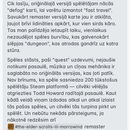
Cik lasīju, oriģinālajā versijā spēlētājam nācās 
"defog" karti, lai varētu izmantot "fast travel". 
Savukārt remaster versijā karte jau ir atklāta, 
ļaujot brīvi lidināties apkārt, kur vien sirds kāro. 
Tas man palīdzēja ietaupīt laiku, vienlaikus 
nezaudējot spēles burvību, kas galvenokārt 
slēpjas "dungeon", kas atrodas gandrīz uz katra 
stūra.
Spēles stāsts, paši "quest" uzdevumi, nejaušie 
notikumi pasaulē, mūzika un cīņas mehānika ir 
saglabāta no oriģinālās versijas, kas ļoti patīk. 
Nav brīnums, ka spēle sasniedza 200 tūkstošus 
spēlētāju Steam platformā — cilvēki vēlējās 
atgriezties Todd Howard radītajā pasaulē. Kaut 
kādā veidā viņam izdodas atkal un atkal izlaist 
tās pašas spēles, un cilvēki tās turpina pirkt un 
spēlēt. Un nebūtu nekāds pārsteigums, ja 
nākotnē redzēsim arī 
 remaster 
#the-elder-scrolls-iii-morrowind