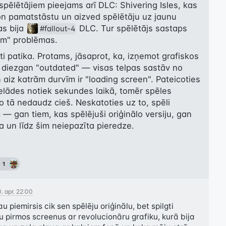
spēlētājiem pieejams arī DLC: Shivering Isles, kas 
ion pamatstāstu un aizved spēlētāju uz jaunu 
as bija 
 DLC. Tur spēlētājs sastaps 
#fallout-4
lm" problēmas.
 patika. Protams, jāsaprot, ka, izņemot grafiskos 
 diezgan "outdated" — visas telpas sastāv no 
 aiz katrām durvīm ir "loading screen". Pateicoties 
lādes notiek sekundes laikā, tomēr spēles 
 tā nedaudz cieš. Neskatoties uz to, spēli 
 — gan tiem, kas spēlējuši oriģinālo versiju, gan 
a un līdz šim neiepazīta pieredze.
1
. apr. 22:00
au piemirsis cik sen spēlēju oriģinālu, bet spilgti 
ju pirmos screenus ar revolucionāru grafiku, kurā bija 