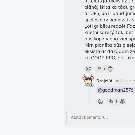
attēlots jātnieks uz zi
plānā, šķita ka tādu gr
ar UE5, un ir baudījums
spēles nav nemaz tik sar
Ļoti gribētu redzēt līd
krietni sarežģītāk, bet
būs kopā vienā vienspēl
Nirn planēta būs pieej
eksistē ar dažādām zem
kā COOP RPG, bet tika
💜
1
DrejzLV
2025. g. 1. 
@goodman2576
👍
1