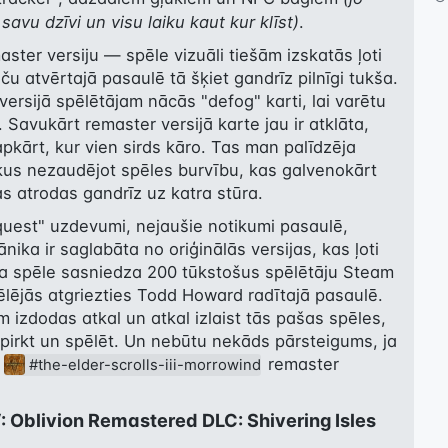
avu dzīvi un visu laiku kaut kur klīst)
.
ster versiju — spēle vizuāli tiešām izskatās ļoti 
aču atvērtajā pasaulē tā šķiet gandrīz pilnīgi tukša. 
ā versijā spēlētājam nācās "defog" karti, lai varētu 
. Savukārt remaster versijā karte jau ir atklāta, 
s apkārt, kur vien sirds kāro. Tas man palīdzēja 
aikus nezaudējot spēles burvību, kas galvenokārt 
s atrodas gandrīz uz katra stūra.
quest" uzdevumi, nejaušie notikumi pasaulē, 
ika ir saglabāta no oriģinālās versijas, kas ļoti 
ka spēle sasniedza 200 tūkstošus spēlētāju Steam 
ēlējās atgriezties Todd Howard radītajā pasaulē. 
 izdodas atkal un atkal izlaist tās pašas spēles, 
a pirkt un spēlēt. Un nebūtu nekāds pārsteigums, ja 
 
 remaster 
#the-elder-scrolls-iii-morrowind
V: Oblivion Remastered DLC: Shivering Isles