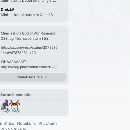
Mini-ieskats Death Stranding 2: On the Beach death-stranding-2-on-the-beach-pci
DrejzLV
Mini-ieskats Assassin's Creed Black Flag Resynced https://image.api.playstation
Mini-ieskats God of War Ragnarök
333.jpg Pēc nospēlētām 35h
#god-of-war-ragnar
https://x.com/yosp/status/2072582
164898787363?s=20
WHAAAAAAAT?
https://blog.playstation.com/2026/
07/01/physical-disc-production-
Vairāk no
DrejzLV
end
Sarunā iesaistās
r Strike
Noteikumi
Privātums
©
2026
Strike.lv