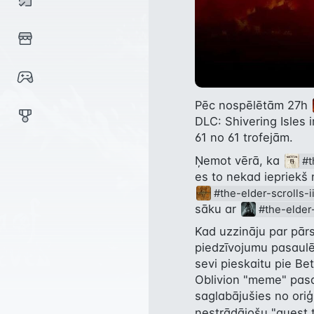
Pēc nospēlētām 27h 
DLC: Shivering Isles i
61 no 61 trofejām.
Ņemot vērā, ka 
#t
es to nekad iepriekš n
#the-elder-scrolls-
sāku ar 
#the-elder
Kad uzzināju par pār
piedzīvojumu pasaulē,
sevi pieskaitu pie Bet
Oblivion "meme" pasa
saglabājušies no oriģ
nestrādājošu "quest 