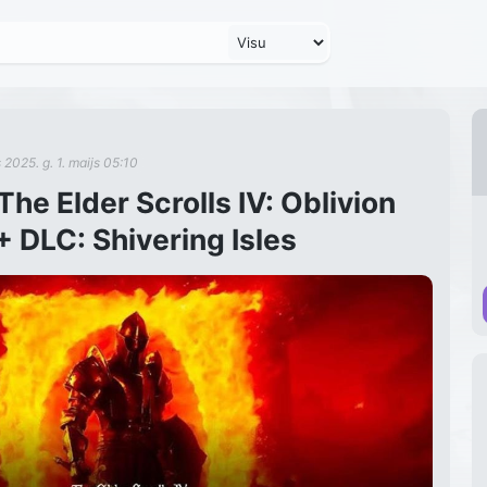
s
2025. g. 1. maijs 05:10
The Elder Scrolls IV: Oblivion
 DLC: Shivering Isles