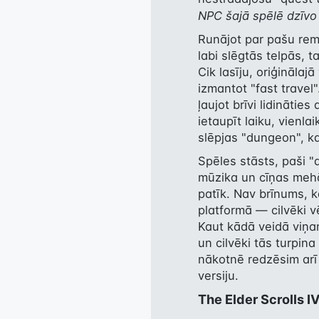
NPC šajā spēlē dzīvo s
Runājot par pašu rema
labi slēgtās telpās, t
Cik lasīju, oriģinālaj
izmantot "fast travel"
ļaujot brīvi lidinātie
ietaupīt laiku, vienl
slēpjas "dungeon", ka
Spēles stāsts, paši "
mūzika un cīņas mehān
patīk. Nav brīnums, 
platformā — cilvēki v
Kaut kādā veidā viņam
un cilvēki tās turpin
nākotnē redzēsim arī
versiju.
The Elder Scrolls I