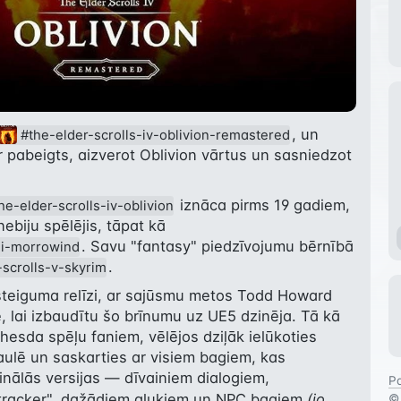
, un 
#the-elder-scrolls-iv-oblivion-remastered
r pabeigts, aizverot Oblivion vārtus un sasniedzot 
 iznāca pirms 19 gadiem, 
he-elder-scrolls-iv-oblivion
ebiju spēlējis, tāpat kā 
. Savu "fantasy" piedzīvojumu bērnībā 
iii-morrowind
.
-scrolls-v-skyrim
steiguma relīzi, ar sajūsmu metos Todd Howard 
 lai izbaudītu šo brīnumu uz UE5 dzinēja. Tā kā 
hesda spēļu faniem, vēlējos dziļāk ielūkoties 
ulē un saskarties ar visiem bagiem, kas 
inālās versijas — dīvainiem dialogiem, 
Pa
tracker", dažādiem gļukiem un NPC bagiem 
(jo 