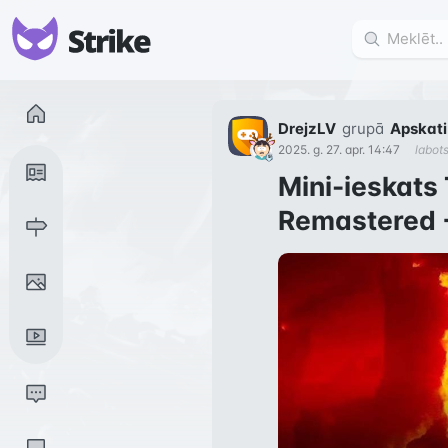
DrejzLV
grupā
Apskati
2025. g. 27. apr. 14:47
labot
Mini-ieskats 
Remastered +