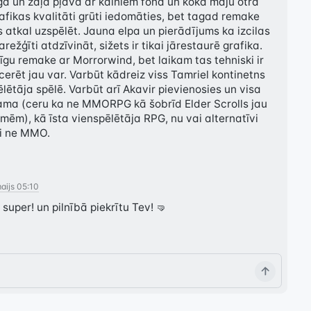
rga un zaļa pļava ar kalniem fonā un koka māju otrā 
afikas kvalitāti grūti iedomāties, bet tagad remake 
 atkal uzspēlēt. Jauna elpa un pierādījums ka izcilas 
ežģīti atdzīvināt, sižets ir tikai jārestaurē grafika. 
zīgu remake ar Morrorwind, bet laikam tas tehniski ir 
 cerēt jau var. Varbūt kādreiz viss Tamriel kontinetns 
ētāja spēlē. Varbūt arī Akavir pievienosies un visa 
ama (ceru ka ne MMORPG kā šobrīd Elder Scrolls jau 
ēm), kā īsta vienspēlētāja RPG, nu vai alternatīvi 
i ne MMO.
maijs 05:10
 super! un pilnībā piekrītu Tev! 🤜