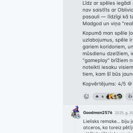
Līdz ar spēles iegādi 
nav saistīts ar Obliv
pasauli — līdzīgi kā t
Madgod un viņa "rea
Kopumā man spēle ļoti
uzlabojumus, spēle ir
gariem koridoriem, un
mūsdienu dzelžiem, ie
"gameplay" brīžiem no
noteikti iesaku visiem
tiem, kam šī būs jaun
Kopvērtējums: 4/5 🍪
🔥
👍
4
Goodman2576
2025. g. 30
Lielisks remake... biju j
atceros, ka toreiz pētī