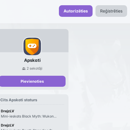
Autorizēties
Reģistrēties
Apskati
2
sekotāji
Pievienoties
Cits
Apskati
staturs
DrejzLV
Mini-ieskats Black Myth: Wukong maxresdefault.jpg Pēc nospēlētām 56h #black-my
DrejzLV