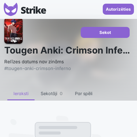
Autorizēties
Sekot
Tougen Anki: Crimson Inferno
Relīzes datums nav zināms
#
tougen-anki-crimson-inferno
Ieraksti
Sekotāji
0
Par spēli