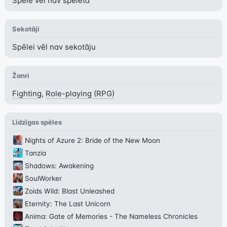
Spēle vēl nav spēlēta
Sekotāji
Spēlei vēl nav sekotāju
Žanri
Fighting
,
Role-playing (RPG)
Līdzīgas spēles
Nights of Azure 2: Bride of the New Moon
Tanzia
Shadows: Awakening
SoulWorker
Zoids Wild: Blast Unleashed
Eternity: The Last Unicorn
Anima: Gate of Memories - The Nameless Chronicles