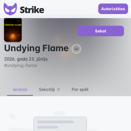
Autorizēties
Sekot
Undying Flame
--
2026. gada 23. jūnijs
#
undying-flame
Ieraksti
Sekotāji
0
Par spēli