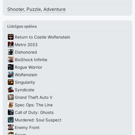
Shooter
,
Puzzle
,
Adventure
Līdzīgas spēles
Return to Castle Wolfenstein
Metro 2033
Dishonored
BioShock Infinite
Rogue Warrior
Wolfenstein
Singularity
Syndicate
Grand Theft Auto V
Spec Ops: The Line
Call of Duty: Ghosts
Murdered: Soul Suspect
Enemy Front