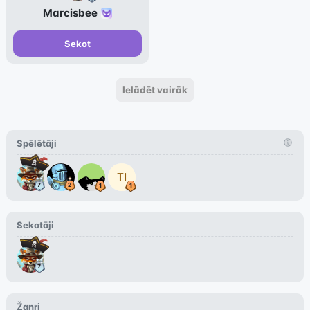
Marcisbee
Sekot
Ielādēt vairāk
Spēlētāji
TI
Sekotāji
Žanri