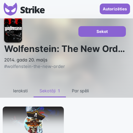
Autorizēties
Sekot
Wolfenstein: The New Order
2014. gada 20. maijs
#
wolfenstein-the-new-order
Ieraksti
Sekotāji
1
Par spēli