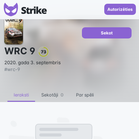
Autorizēties
Sekot
WRC 9
73
2020. gada 3. septembris
#
wrc-9
Ieraksti
Sekotāji
0
Par spēli