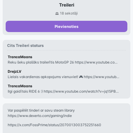
Treileri
18
sekotāji
Pievienoties
Cits
Treileri
staturs
TrancaMaans
Reku šeku plašāks trailerītis MotoGP 26 https://www.youtube.com/watch?v=64KH3RMS
DrejzLV
Lielais vakardienas apkopojums vienuviet! 🎮 https://www.youtube.com/watch?v=vMa
TrancaMaans
Ilgi gaidītais RIDE 6 :) https://www.youtube.com/watch?v=jq15PBniHL8
Var paspēlēt tinderi ar savu steam library
https://www.dexerto.com/gaming/indie
https://x.com/FossPrime/status/2070013003752251660