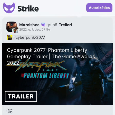
Autorizēties
Marcisbee
grupā
Treileri
2022. g. 9. dec. 07:54
#cyberpunk-2077
Cyberpunk 2077: Phantom Liberty - 
Gameplay Trailer | The Game Awards 
2022