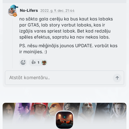
No-Lifers
2022. g. 9. dec. 21:44
no sākta gala cerēju ka bus kaut kas labaks 
par GTA5, lab story varbut labaks, kas ir 
izgājis vares spriest labak. Bet kad redzēju 
spēles efektus, sapratu ka nav nekas labs.
PS. nēsu mēģinājis jaunos UPDATE. varbūt kas 
ir mainijies. :)
👍
1