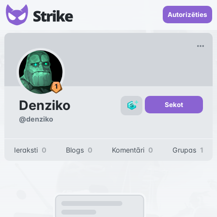
Autorizēties
Denziko
Sekot
@
denziko
Ieraksti
0
Blogs
0
Komentāri
0
Grupas
1