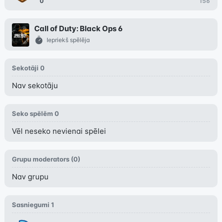
0
156
Call of Duty: Black Ops 6
Iepriekš spēlēja
Sekotāji
0
Nav sekotāju
Seko spēlēm
0
Vēl neseko nevienai spēlei
Grupu moderators (
0
)
Nav grupu
Sasniegumi
1