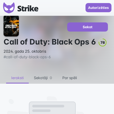
Autorizēties
Sekot
Call of Duty: Black Ops 6
78
2024. gada 25. oktobris
#
call-of-duty-black-ops-6
Ieraksti
Sekotāji
0
Par spēli