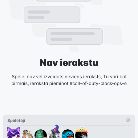
Nav ierakstu
Spēlei nav vēl izveidots neviens ieraksts, Tu vari būt
pirmais, ierakstā pieminot #call-of-duty-black-ops-6
Spēlētāji