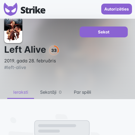
Autorizēties
Sekot
Left Alive
33
2019. gada 28. februāris
#
left-alive
Ieraksti
Sekotāji
0
Par spēli