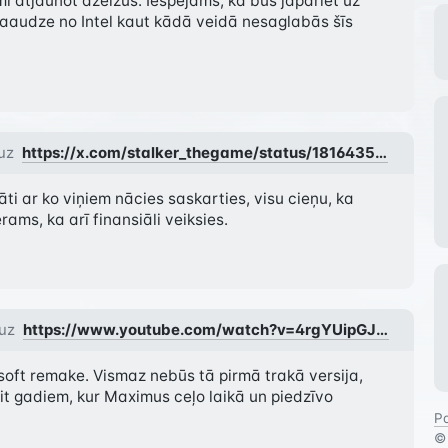
lmi atjaunot dzelžus. Iespējams, ka būs jāpāriet uz 
paaudze no Intel kaut kādā veidā nesaglabās šīs 
uz
https://x.com/stalker_thegame/status/1816435698007699568 smieties vai raudāt 🙂
ti ar ko viņiem nācies saskarties, visu cieņu, ka 
rams, ka arī finansiāli veiksies.
 uz
https://www.youtube.com/watch?v=4rgYUipGJNo
soft remake. Vismaz nebūs tā pirmā trakā versija, 
t gadiem, kur Maximus ceļo laikā un piedzīvo 
Pa