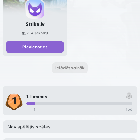
Strike.lv
714
sekotāji
Pievienoties
Ielādēt vairāk
1
. Līmenis
1
156
Nav spēlējis spēles