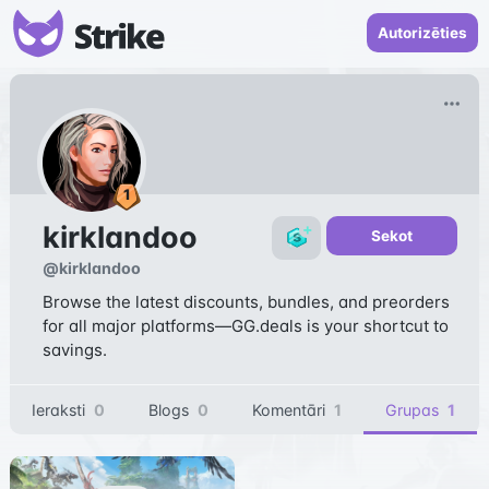
Autorizēties
kirklandoo
Sekot
@
kirklandoo
Browse the latest discounts, bundles, and preorders
for all major platforms—GG.deals is your shortcut to
savings.
Ieraksti
0
Blogs
0
Komentāri
1
Grupas
1