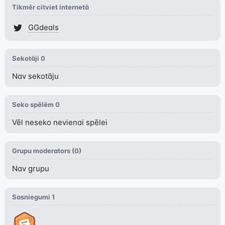
Tikmēr citviet internetā
GGdeals
Sekotāji
0
Nav sekotāju
Seko spēlēm
0
Vēl neseko nevienai spēlei
Grupu moderators (
0
)
Nav grupu
Sasniegumi
1