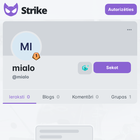
Autorizēties
MI
mialo
Sekot
@
mialo
Ieraksti
0
Blogs
0
Komentāri
0
Grupas
1