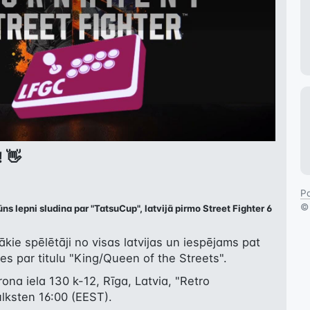
 👋
Pa
s lepni sludina par "TatsuCup", latvijā pirmo Street Fighter 6
kie spēlētāji no visas latvijas un iespējams pat 
ies par titulu "King/Queen of the Streets".
rona iela 130 k-12, Rīga, Latvia, "Retro 
ulksten 16:00 (EEST).