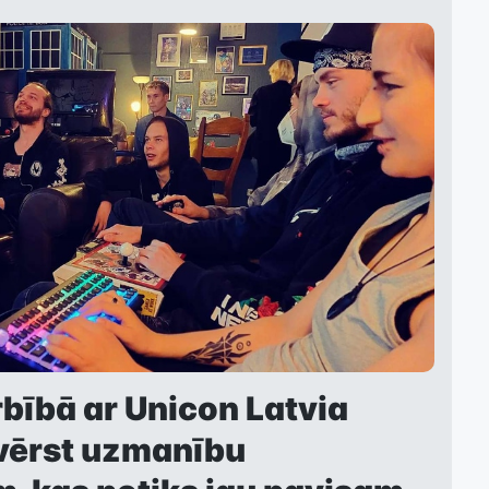
bībā ar Unicon Latvia
evērst uzmanību