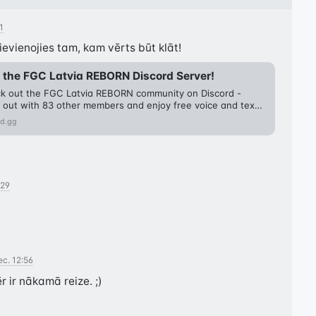
1
 the FGC Latvia REBORN Discord Server!
k out the FGC Latvia REBORN community on Discord - 
 out with 83 other members and enjoy free voice and text 
rd.gg
:29
ec. 12:56
r ir nākamā reize. ;)