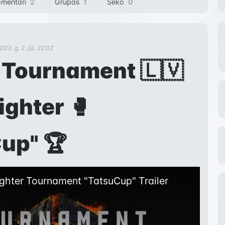
mentāri
2
Grupas
1
Seko
0
023. g. 2. jūl. 22:02
 Tournament 🇱🇻
ighter 🥊
up" 🏆
ighter Tournament "TatsuCup" Trailer