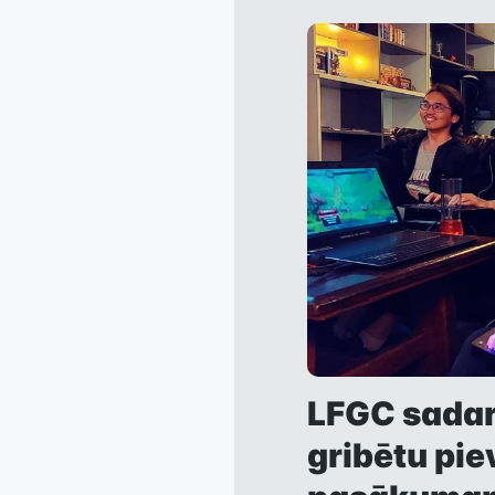
LFGC sadar
gribētu pi