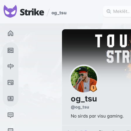
og_tsu
og_tsu
@
og_tsu
No sirds par visu gaming.