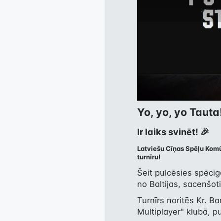
Yo, yo, yo Tauta!
Ir laiks svinēt! 🎉
Latviešu Cīņas Spēļu Komūn
turnīru!
Šeit pulcēsies spēcīgā
no Baltijas, sacenšot
Turnīrs noritēs Kr. Ba
Multiplayer" klubā, p