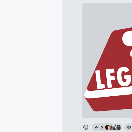
🔥
👍
5