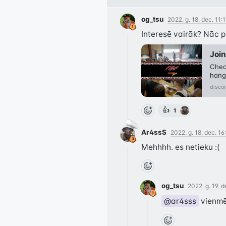
og_tsu
2022. g. 18. dec. 11:1
Join
Chec
hang
chat.
disco
👍
1
Ar4ssS
2022. g. 18. dec. 16
Mehhhh. es netieku :(
og_tsu
2022. g. 19. d
@ar4sss
 vienmē