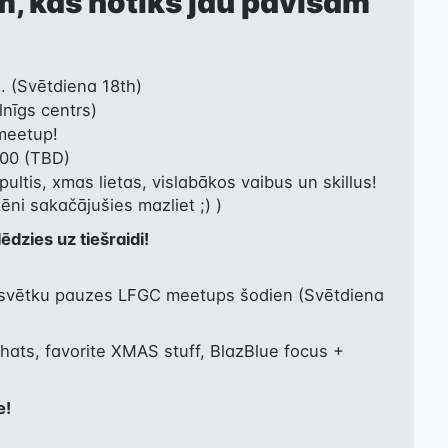
 kas notiks jau pavisam
pultis, xmas lietas, vislabākos vaibus un skillus! 
ni sakačājušies mazliet ;) )
ēdzies uz tiešraidi!
asvētku pauzes LFGC meetups šodien (Svētdiena 
ats, favorite XMAS stuff, BlazBlue focus + 
e!