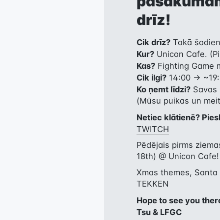
pasākumam,
drīz!
Cik drīz?
Kur?
Kas?
Cik ilgi?
Ko ņemt līdzi?
 Savas 
(Mūsu puikas un meitē
Netiec klātienē? Piesl
TWITCH
Pēdējais pirms ziem
18th) @ Unicon Cafe!
Xmas themes, Santa h
TEKKEN
Hope to see you ther
Tsu & LFGC