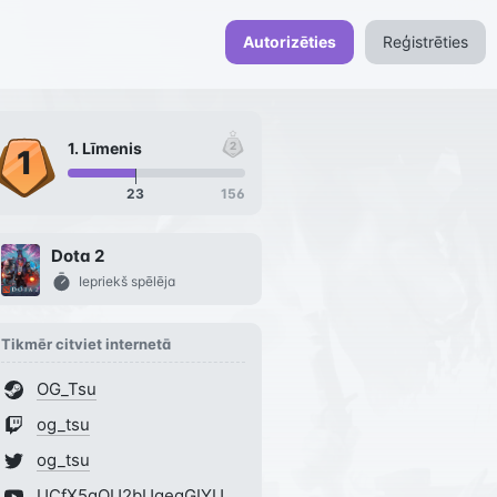
Autorizēties
Reģistrēties
1
. Līmenis
23
156
Dota 2
Iepriekš spēlēja
Tikmēr citviet internetā
OG_Tsu
og_tsu
og_tsu
UCfX5aQU2bUqeaGIYUR5Vygg