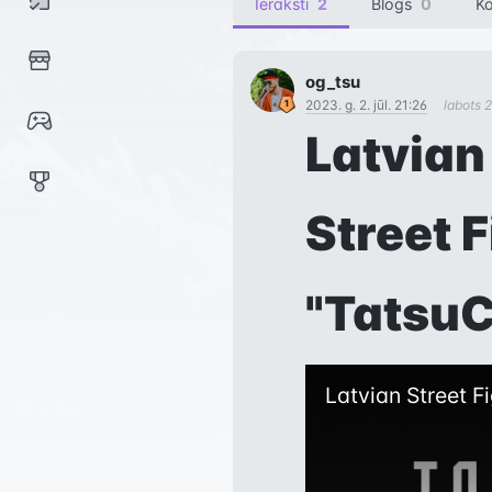
Ieraksti
2
Blogs
0
Ko
og_tsu
2023. g. 2. jūl. 21:26
labots
2
Latvian
Street F
"TatsuC
Latvian Street F