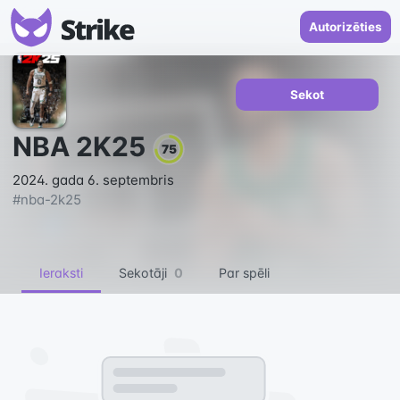
Autorizēties
Sekot
NBA 2K25
75
2024. gada 6. septembris
#
nba-2k25
Ieraksti
Sekotāji
0
Par spēli