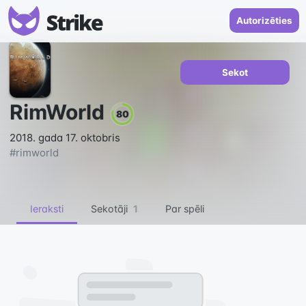
Autorizēties
Sekot
RimWorld
80
2018. gada 17. oktobris
#
rimworld
Ieraksti
Sekotāji
1
Par spēli