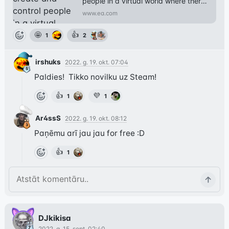
people in a virtual world where there 
are no rules with The Sims™ 4 – On 
www.ea.com
Xbox One, PS4 and PC.
🤩
👍
1
2
irshuks
2022. g. 19. okt. 07:04
Paldies!  Tikko novilku uz Steam!
👍
💜
1
1
Ar4ssS
2022. g. 19. okt. 08:12
Paņēmu arī jau jau for free :D
👍
1
DJkikisa
2022. g. 15. sept. 02:40