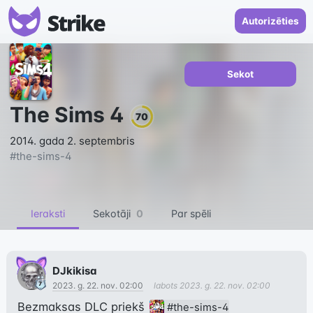
Autorizēties
Sekot
The Sims 4
70
2014. gada 2. septembris
#
the-sims-4
Ieraksti
Sekotāji
0
Par spēli
DJkikisa
2023. g. 22. nov. 02:00
labots
2023. g. 22. nov. 02:00
Bezmaksas DLC priekš 
#the-sims-4