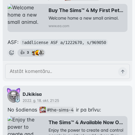
Buy The Sims™ 4 My First Pet Stuff Stuff Pack - Electronic Arts
Welcome home a new small animal.
www.ea.com
ASF: 
!addlicense ASF a/1222670, s/969050
👍
3
DJkikisa
2022. g. 18. okt. 21:25
No šodienas 
#the-sims-4
The Sims™ 4 Available Now On PC, Xbox and Playstation - Electronic Arts
Enjoy the power to create and control 