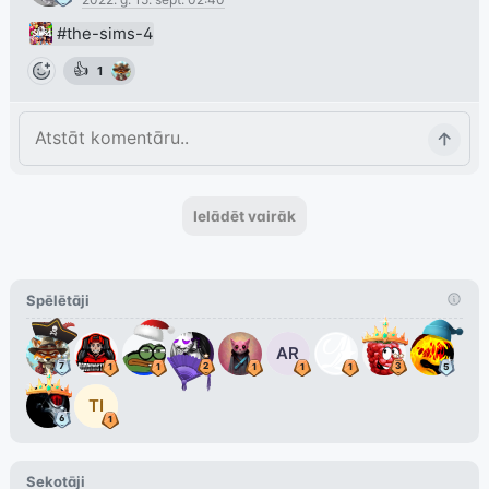
#the-sims-4
👍
1
Ielādēt vairāk
Spēlētāji
AR
TI
Sekotāji