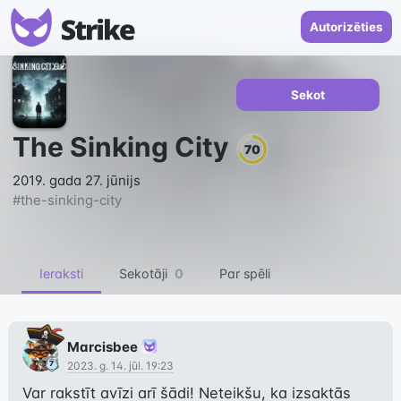
Autorizēties
Sekot
The Sinking City
70
2019. gada 27. jūnijs
#
the-sinking-city
Ieraksti
Sekotāji
0
Par spēli
Marcisbee
2023. g. 14. jūl. 19:23
Var rakstīt avīzi arī šādi! Neteikšu, ka izsaktās 