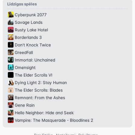
Līdzīgas spēles
Cyberpunk 2077
Savage Lands
Rusty Lake Hotel
Borderlands 3
Don't Knock Twice
GreedFall
Immortal: Unchained
Omensight
The Elder Scrolls VI
Dying Light 2: Stay Human
The Elder Scrolls: Blades
Remnant: From the Ashes
Gene Rain
Hello Neighbor: Hide and Seek
Vampire: The Masquerade - Bloodlines 2