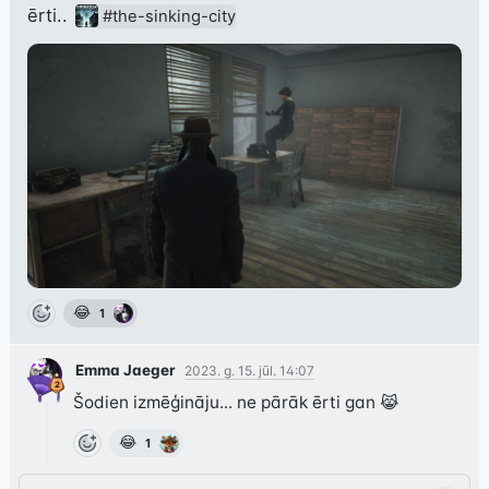
ērti.. 
#the-sinking-city
😂
1
Emma Jaeger
2023. g. 15. jūl. 14:07
Šodien izmēģināju... ne pārāk ērti gan 😹
😂
1