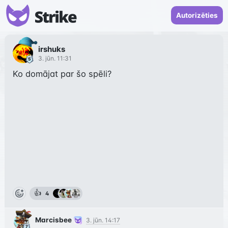
Autorizēties
irshuks
3. jūn. 11:31
Ko domājat par šo spēli?
👍
4
Marcisbee
3. jūn. 14:17