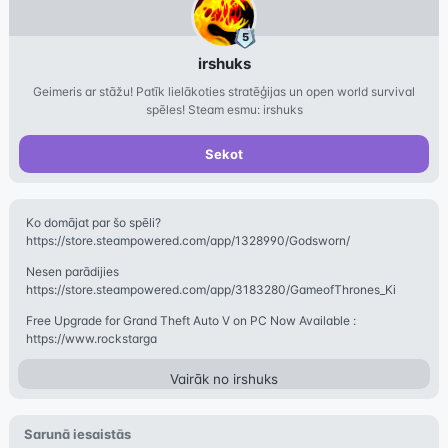
irshuks
Geimeris ar stāžu! Patīk lielākoties stratēģijas un open world survival
spēles! Steam esmu: irshuks
Sekot
Ko domājat par šo spēli?
https://store.steampowered.com/app/1328990/Godsworn/
Nesen parādijies
https://store.steampowered.com/app/3183280/GameofThrones_Ki
ngs
Free Upgrade for Grand Theft Auto V on PC Now Available :
https://www.rockstarga
Vairāk no
irshuks
Sarunā iesaistās