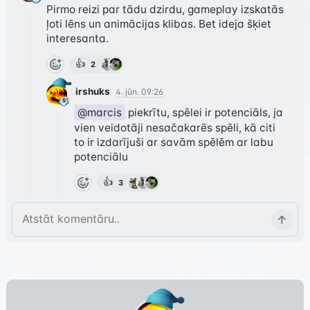
Pirmo reizi par tādu dzirdu, gameplay izskatās 
ļoti lēns un animācijas klibas. Bet ideja šķiet 
interesanta.
👍
2
irshuks
4. jūn. 09:26
@marcis
 piekrītu, spēlei ir potenciāls, ja 
vien veidotāji nesačakarēs spēli, kā citi 
to ir izdarījuši ar savām spēlēm ar labu 
potenciālu
👍
3