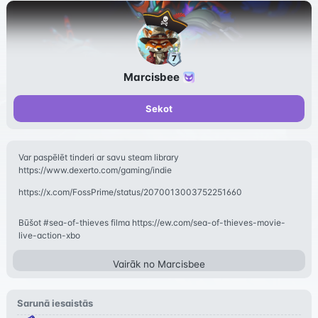
Marcisbee
Sekot
Var paspēlēt tinderi ar savu steam library
https://www.dexerto.com/gaming/indie
https://x.com/FossPrime/status/2070013003752251660
Būšot #sea-of-thieves filma https://ew.com/sea-of-thieves-movie-
live-action-xbo
Vairāk no
Marcisbee
Sarunā iesaistās