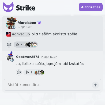
Autorizēties
Marcisbee
2. apr. 14:11
 bija tiešām skaista spēle
#driveclub
👍
4
Goodman2576
2. apr. 16:42
Ja, lieliska spēle, joprojām labi izskatās...
👍
3