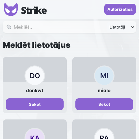
Autorizēties
Meklēt lietotājus
DO
MI
donkwt
mialo
Sekot
Sekot
KA
RA