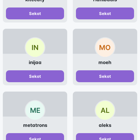
Sekot
Sekot
IN
MO
inijaa
moeh
Sekot
Sekot
ME
AL
metatrons
aleks
Sekot
Sekot