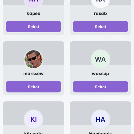
kapex
rasab
Sekot
Sekot
WA
marssew
wassup
Sekot
Sekot
KI
HA
kitecaty
Hanibaals