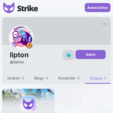
Autorizēties
lipton
Sekot
@
lipton
Ieraksti
0
Blogs
0
Komentāri
0
Grupas
1