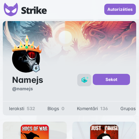
Autorizēties
Namejs
Sekot
@
namejs
Ieraksti
532
Blogs
0
Komentāri
136
Grupas