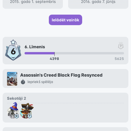
2015. gada 1. septembris
2016. gada 7. jūnijs
Ielādēt vairāk
6
. Līmenis
4398
5625
Assassin's Creed Black Flag Resynced
Iepriekš spēlēja
Sekotāji
2