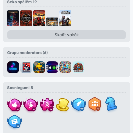
Seko spēlēm
19
Skatīt vairāk
Grupu moderators (
6
)
Sasniegumi
8