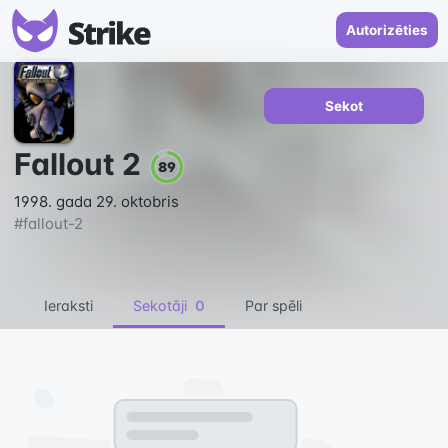
Autorizēties
Sekot
Fallout 2
89
1998. gada 29. oktobris
#
fallout-2
Ieraksti
Sekotāji
0
Par spēli