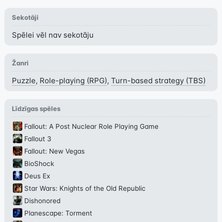
Sekotāji
Spēlei vēl nav sekotāju
Žanri
Puzzle
,
Role-playing (RPG)
,
Turn-based strategy (TBS)
Līdzīgas spēles
Fallout: A Post Nuclear Role Playing Game
Fallout 3
Fallout: New Vegas
BioShock
Deus Ex
Star Wars: Knights of the Old Republic
Dishonored
Planescape: Torment