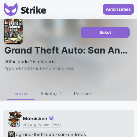
Autorizēties
Sekot
Grand Theft Auto: San Andreas
2004. gada 26. oktobris
#
grand-theft-auto-san-andreas
Ieraksti
Sekotāji
1
Par spēli
Marcisbee
2024. g. 26. okt. 09:36
#grand-theft-auto-san-andreas