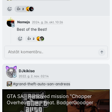
👍
2
Namejs
2024. g. 26. okt. 10:26
Best of the Best!
👍
2
DJkikisa
2022. g. 2. nov. 02:14
#grand-theft-auto-san-andreas
GTA SA - Removed mission "Chopper 
Overhead!" ✂️ - Feat. BadgerGoodger