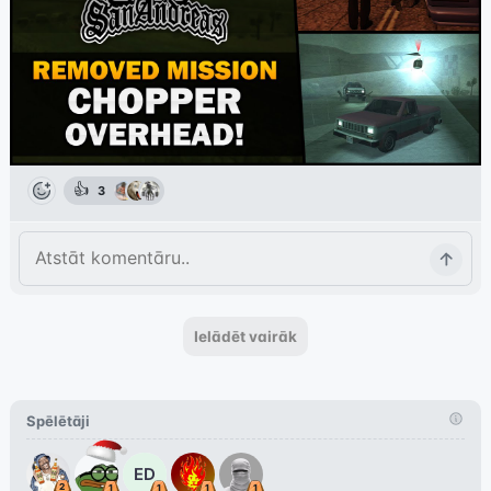
👍
3
Ielādēt vairāk
Spēlētāji
ED