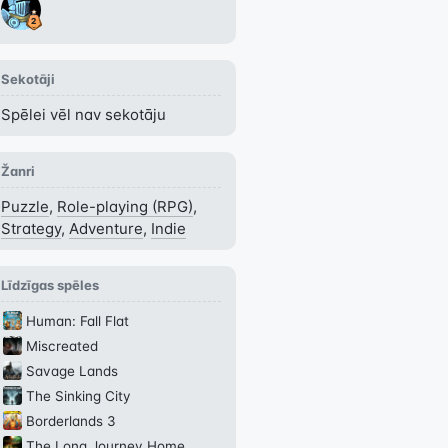
Sekotāji
Spēlei vēl nav sekotāju
Žanri
Puzzle
,
Role-playing (RPG)
,
Strategy
,
Adventure
,
Indie
Līdzīgas spēles
Human: Fall Flat
Miscreated
Savage Lands
The Sinking City
Borderlands 3
The Long Journey Home