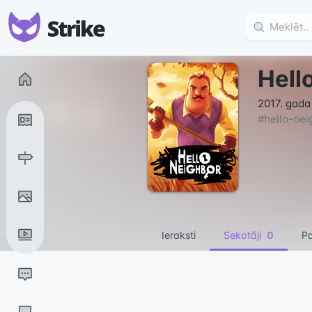
Hell
2017. gada
#
hello-nei
Ieraksti
Sekotāji
0
Pa