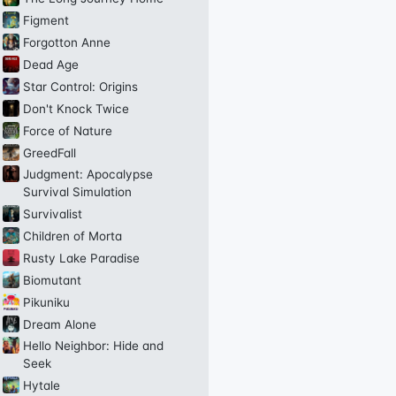
Figment
Forgotton Anne
Dead Age
Star Control: Origins
Don't Knock Twice
Force of Nature
GreedFall
Judgment: Apocalypse
Survival Simulation
Survivalist
Children of Morta
Rusty Lake Paradise
Biomutant
Pikuniku
Dream Alone
Hello Neighbor: Hide and
Seek
Hytale