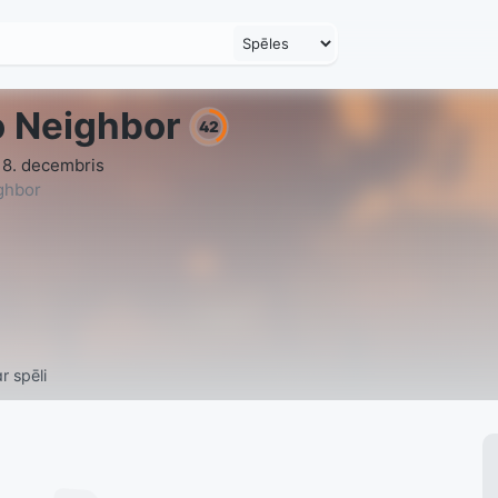
o Neighbor
42
 8. decembris
ghbor
r spēli